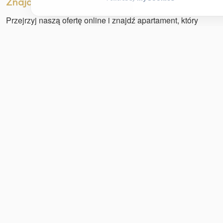
Znajdź idealny apartament dla siebie
Przejrzyj naszą ofertę online i znajdź apartament, który
najlepiej odpowiada Twoim potrzebom. Niezależnie od
tego, czy planujesz romantyczny weekend, rodzinne
wakacje, czy podróż służbową, w OneApartment
REZERWUJ