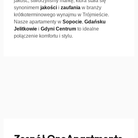
jakość, stworzyliśmy markę, która stała się
synonimem
jakości
i
zaufania
w branży
krótkoterminowego wynajmu w Trójmieście.
Nasze apartamenty w
Sopocie
,
Gdańsku
Jelitkowie
i
Gdyni Centrum
to idealne
połączenie komfortu i stylu.
Kim jesteśmy