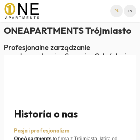
PL
EN
ONEAPARTMENTS Trójmiasto
Profesjonalne zarządzanie
apartamentami w Sopocie, Gdańsku i
Gdyni
Historia o nas
Pasja i profesjonalizm
OneApartments
to firma z Trójmiasta, która od