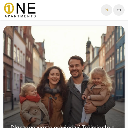
PL
EN
Dlaczego warto odwiedzić Trójmiasto z