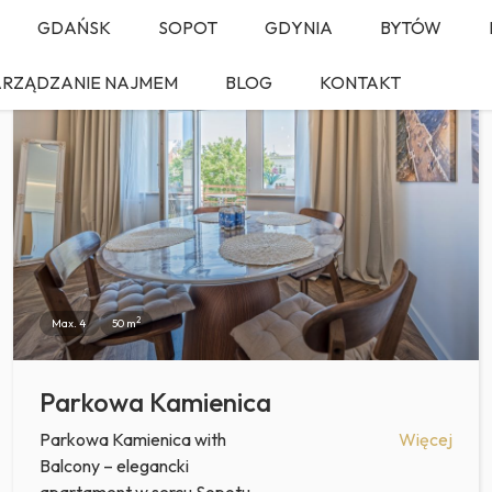
GDAŃSK
SOPOT
GDYNIA
BYTÓW
REZERWUJ
ARZĄDZANIE NAJMEM
BLOG
KONTAKT
2
Max. 4
50 m
Parkowa Kamienica
Parkowa Kamienica with
Więcej
Balcony – elegancki