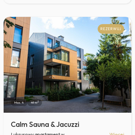
REZERWUJ
2
Max. 4
49 m
Calm Sauna & Jacuzzi
Luksusowy apartament w
Więcej