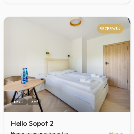
REZERWUJ
2
Max. 2
16 m
Hello Sopot 2
Nowoczesny apartament w
Więcej