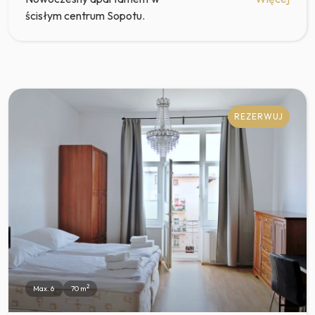
ścisłym centrum Sopotu.
REZERWUJ
2
Max. 6
70 m