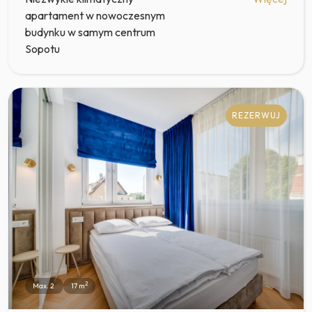
apartament w nowoczesnym
budynku w samym centrum
Sopotu
REZERWUJ
2
Max. 2
17 m