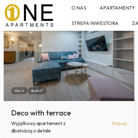
O NAS
APARTAMENTY
REZERWUJ
STREFA INWESTORA
Z
2
Max. 6
68,66 m
Deco with terrace
Wyjątkowy apartament z
Więcej
dbałością o detale