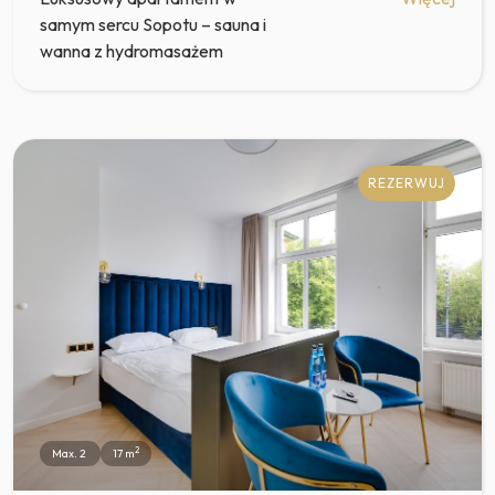
samym sercu Sopotu – sauna i
wanna z hydromasażem
REZERWUJ
2
Max. 2
17 m