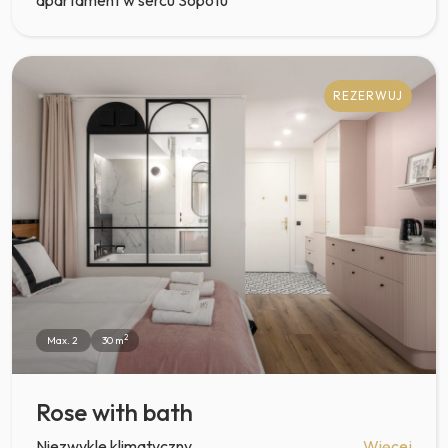
apartament w sercu Sopotu
REZERWUJ
2
Max. 2
30 m
Rose with bath
Niezwykle klimatyczny
Więcej