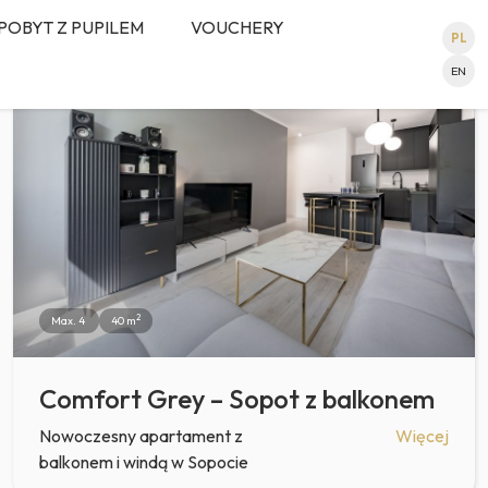
POBYT Z PUPILEM
VOUCHERY
PL
REZERWUJ
EN
2
Max. 4
40 m
Comfort Grey – Sopot z balkonem
Nowoczesny apartament z
Więcej
balkonem i windą w Sopocie