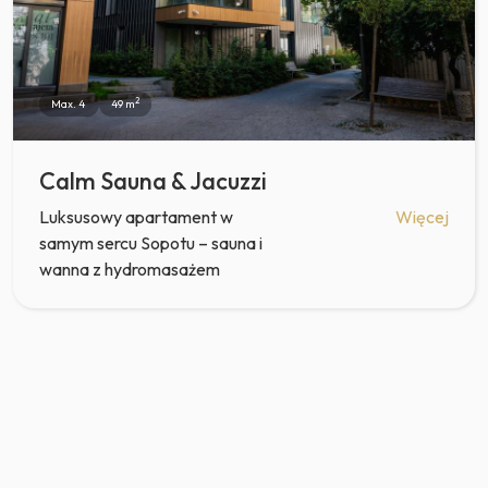
2
Max. 4
49 m
Calm Sauna & Jacuzzi
Luksusowy apartament w
Więcej
samym sercu Sopotu – sauna i
wanna z hydromasażem