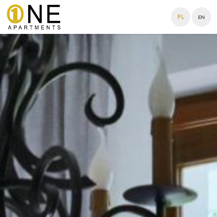
PL
EN