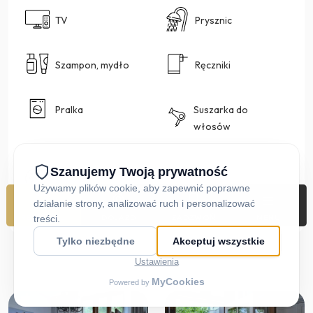
TV
Prysznic
Szampon, mydło
Ręczniki
Pralka
Suszarka do
włosów
Nie akceptujemy
zwierząt
REZERWUJ
DOJAZD
ZADZWOŃ
MENU