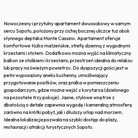
Nowoczesny i przytulny apartament dwuosobowy w samym
sercu Sopotu, położony przy cichej bocznej uliczce tuż obok
słynnego deptaka Monte Cassino. Apartament oferuje
komfortowe łóżko małżeńskie, strefę dzienną z wygodnymi
krzesłami i stołem. Dodatkowo można wyjść na klimatyczny
balkon ze stolikiem i krzesłami, przestrzeń idealna do relaksu
lub pracy na świeżym powietrzu. Do dyspozycji gości jest w
pełni wyposażony aneks kuchenny, umożliwiający
przygotowanie posiłków, oraz pralka w pomieszczeniu
gospodarczym, gdzie można wejść z korytarza (dzielonego
na pozostałe trzy pokoje). Jasne, stylowe wnętrze z
dbałością o detale zapewnia wygodę i kameralną atmosferę
zarówno na krótki pobyt, jak i dłuższy urlop nad morzem.
Idealna lokalizacja pozwala na szybki dostęp do plaży,
restauracji i atrakcji turystycznych Sopotu.