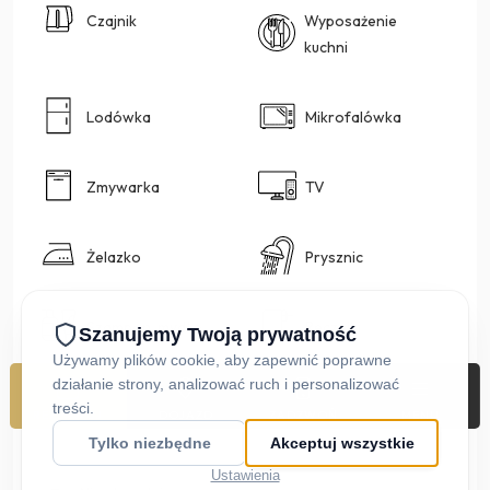
Czajnik
Wyposażenie
kuchni
Lodówka
Mikrofalówka
Zmywarka
TV
Żelazko
Prysznic
Szampon, mydło
Ręczniki
Pralka
Suszarka do
REZERWUJ
DOJAZD
ZADZWOŃ
MENU
włosów