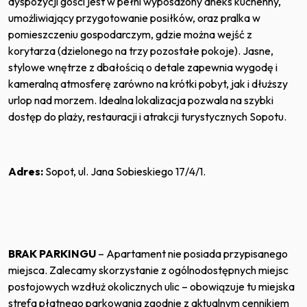
dyspozycji gości jest w pełni wyposażony aneks kuchenny,
umożliwiający przygotowanie posiłków, oraz pralka w
pomieszczeniu gospodarczym, gdzie można wejść z
korytarza (dzielonego na trzy pozostałe pokoje). Jasne,
stylowe wnętrze z dbałością o detale zapewnia wygodę i
kameralną atmosferę zarówno na krótki pobyt, jak i dłuższy
urlop nad morzem. Idealna lokalizacja pozwala na szybki
dostęp do plaży, restauracji i atrakcji turystycznych Sopotu.
Adres:
Sopot, ul. Jana Sobieskiego 17/4/1.
BRAK PARKINGU
–
Apartament nie posiada przypisanego
miejsca. Zalecamy skorzystanie z ogólnodostępnych miejsc
postojowych wzdłuż okolicznych ulic – obowiązuje tu miejska
strefa płatnego parkowania zgodnie z aktualnym cennikiem