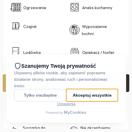
Ogrzewanie
Aneks kuchenny
Czajnik
Wyposażenie
kuchni
Lodówka
Opiekacz / toster
Mikrofalówka
TV
REZERWUJ
DOJAZD
ZADZWOŃ
MENU
Prysznic
Szampon, mydło
Ręczniki
Pralka
Suszarka do
Nie akceptujemy