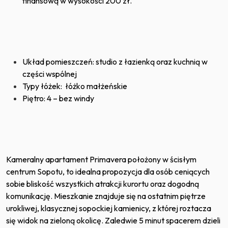
finansową w wysokości 200 zł.
Układ pomieszczeń: studio z łazienką oraz kuchnią w
części wspólnej
Typy łóżek: łóżko małżeńskie
Piętro: 4 – bez windy
Kameralny apartament Primavera położony w ścisłym
centrum Sopotu, to idealna propozycja dla osób ceniących
sobie bliskość wszystkich atrakcji kurortu oraz dogodną
komunikację. Mieszkanie znajduje się na ostatnim piętrze
urokliwej, klasycznej sopockiej kamienicy, z której roztacza
się widok na zieloną okolicę. Zaledwie 5 minut spacerem dzieli