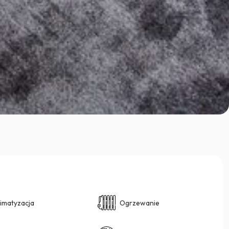
limatyzacja
Ogrzewanie