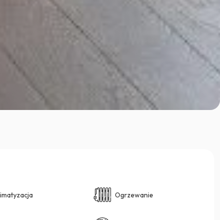
limatyzacja
Ogrzewanie