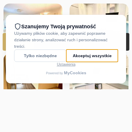
REZERWUJ
DOJAZD
ZADZWOŃ
MENU