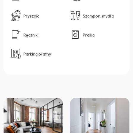
Prysznic
Szampon, mydło
Ręczniki
Pralka
Parking płatny