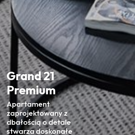
Grand 21
Premium
Apartament
zaprojektowany z
dbałością o detale
stwarza doskonałe