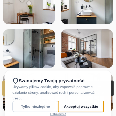
REZERWUJ
DOJAZD
ZADZWOŃ
MENU