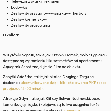
Telewizor z płaskim ekranem
Lodówka
Zestaw do przygotowywania kawy i herbaty
Zestaw kosmetyków
Zestaw do prasowania
Okolica:
Wizytówki Sopotu, takie jak Krzywy Domek, molo czy plaża -
dostępne są w promieniu kilkuset metrów od apartamentu.
Aquapark Sopot znajduje się 2 km od obiektu.
Zabytki Gdańska, takie jak okolice Długiego Targu są
doskonale
skomunikowane dzięki bliskości dworca PKP (czas
przejazdu 15-20 minut).
Atrakcje Gdyni, takie jak Klif czy Bulwar Nadmorski, poza
komunikacją miejską i kolejową są łatwo osiągalne także
poprzez pieszą wycieczkę plażą lub
rowerem
.